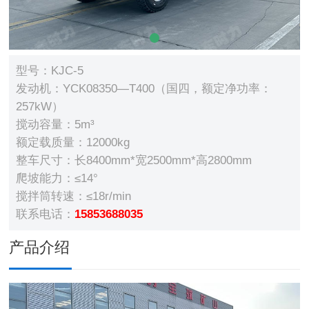
型号：KJC-5
发动机：YCK08350—T400（国四，额定净功率：
257kW）
搅动容量：5m³
额定载质量：12000kg
整车尺寸：长8400mm*宽2500mm*高2800mm
爬坡能力：≤14°
搅拌筒转速：≤18r/min
联系电话：
15853688035
产品介绍